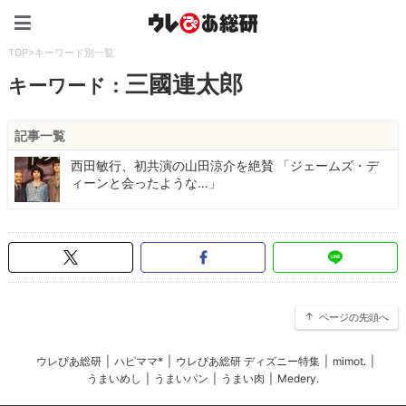
ウレぴあ総研（うれぴあ）
TOP
>
キーワード別一覧
三國連太郎
キーワード：
記事一覧
西田敏行、初共演の山田涼介を絶賛 「ジェームズ・デ
ィーンと会ったような…」
ページの先頭へ
ウレぴあ総研
|
ハピママ*
|
ウレぴあ総研 ディズニー特集
|
mimot.
|
うまいめし
|
うまいパン
|
うまい肉
|
Medery.