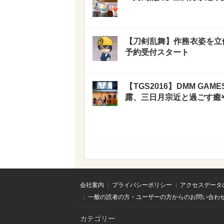
【刀剣乱舞】作務衣姿を立
予約受付スタート
【TGS2016】DMM G
露、三日月宗近と過ごす癒
会社案内
プライバシーポリシー
アクセスデータ
一般の読者の方・ユーザーの方からのお問い合わ
カテゴリー