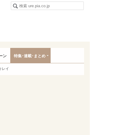
ーン
特集･連載･まとめ
キレイ