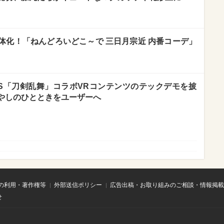
体化！「ねんどろいどこ～で 三日月宗近 内番コーデ」
AMES「刀剣乱舞」コラボVRコンテンツのテックデモを披
やしのひとときをユーザーへ
の利用・著作権等
外部送信ポリシー
広告出稿・お取り組みのご相談・情報掲載
せ