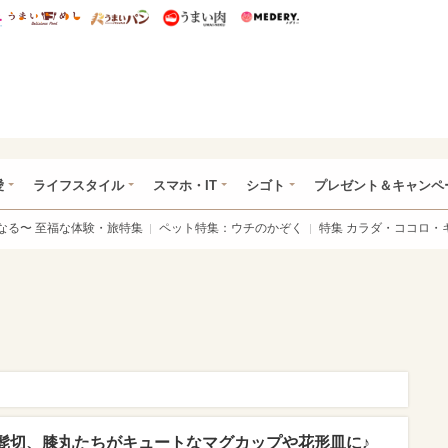
総研 ディズニー特集
mimot.
うまいめし
うまいパン
うまい肉
Medery.
ぴあ総研（うれぴあ）
愛
ライフスタイル
スマホ・IT
シゴト
プレゼント＆キャンペ
なる〜 至福な体験・旅特集
ペット特集：ウチのかぞく
特集 カラダ・ココロ・
髭切、膝丸たちがキュートなマグカップや花形皿に♪