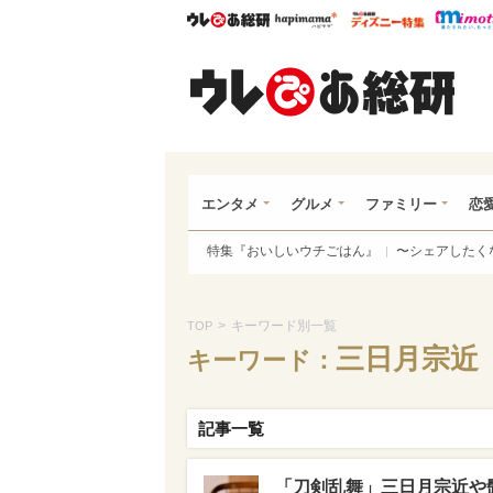
ウレぴあ総研
ハピママ*
ウレぴあ
ウレ
エンタメ
グルメ
ファミリー
恋
特集『おいしいウチごはん』
〜シェアしたく
>
キーワード別一覧
TOP
三日月宗近
キーワード：
記事一覧
「刀剣乱舞」三日月宗近や