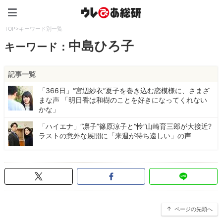
ウレぴあ総研（うれぴあ）
TOP
>
キーワード別一覧
中島ひろ子
キーワード：
記事一覧
「366日」“宮辺紗衣”夏子を巻き込む恋模様に、さまざ
まな声 「明日香は和樹のことを好きになってくれない
かな」
「ハイエナ」“凛子”篠原涼子と“怜”山崎育三郎が大接近?
ラストの意外な展開に「来週が待ち遠しい」の声
ページの先頭へ