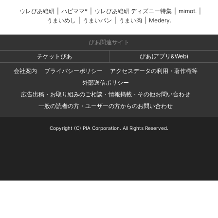
ウレぴあ総研
|
ハピママ*
|
ウレぴあ総研 ディズニー特集
|
mimot.
|
うまいめし
|
うまいパン
|
うまい肉
|
Medery.
ぴあ関連サイト
チケットぴあ
ぴあ(アプリ&Web)
会社案内
プライバシーポリシー
アクセスデータの利用・著作権等
外部送信ポリシー
広告出稿・お取り組みのご相談・情報掲載・その他お問い合わせ
一般の読者の方・ユーザーの方からのお問い合わせ
Copyright (C) PIA Corporation. All Rights Reserved.