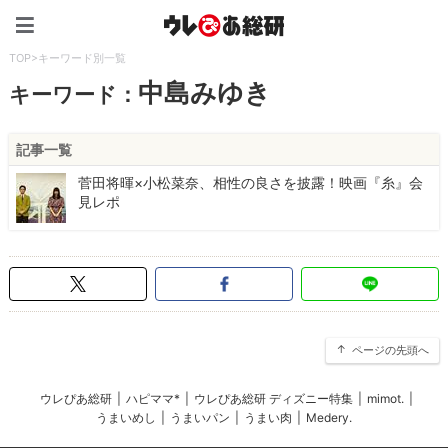
ウレぴあ総研（うれぴあ）
TOP
>
キーワード別一覧
中島みゆき
キーワード：
記事一覧
菅田将暉×小松菜奈、相性の良さを披露！映画『糸』会
見レポ
ページの先頭へ
ウレぴあ総研
|
ハピママ*
|
ウレぴあ総研 ディズニー特集
|
mimot.
|
うまいめし
|
うまいパン
|
うまい肉
|
Medery.