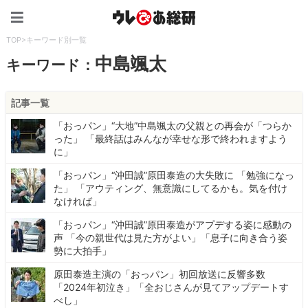
ウレぴあ総研（うれぴあ）
TOP
>
キーワード別一覧
中島颯太
キーワード：
記事一覧
「おっパン」“大地”中島颯太の父親との再会が「つらか
った」 「最終話はみんなが幸せな形で終われますよう
に」
「おっパン」“沖田誠”原田泰造の大失敗に 「勉強になっ
た」 「アウティング、無意識にしてるかも。気を付け
なければ」
「おっパン」“沖田誠”原田泰造がアプデする姿に感動の
声 「今の親世代は見た方がよい」「息子に向き合う姿
勢に大拍手」
原田泰造主演の「おっパン」初回放送に反響多数
「2024年初泣き」「全おじさんが見てアップデートす
べし」