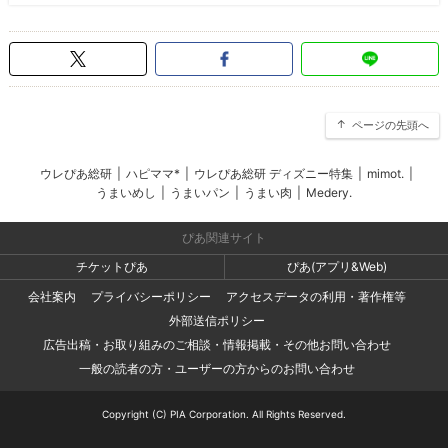
ページの先頭へ
ウレぴあ総研
|
ハピママ*
|
ウレぴあ総研 ディズニー特集
|
mimot.
|
うまいめし
|
うまいパン
|
うまい肉
|
Medery.
ぴあ関連サイト
チケットぴあ
ぴあ(アプリ&Web)
会社案内
プライバシーポリシー
アクセスデータの利用・著作権等
外部送信ポリシー
広告出稿・お取り組みのご相談・情報掲載・その他お問い合わせ
一般の読者の方・ユーザーの方からのお問い合わせ
Copyright (C) PIA Corporation. All Rights Reserved.