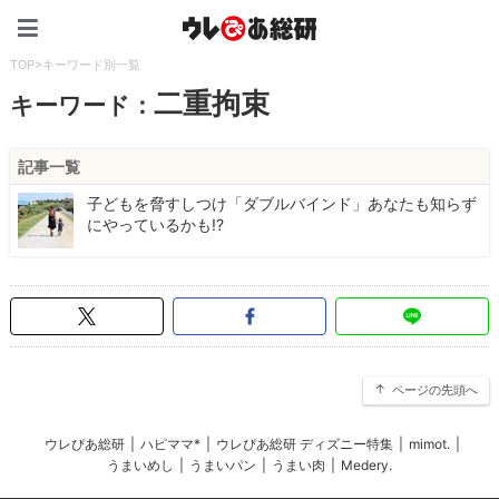
ウレぴあ総研（うれぴあ）
TOP
>
キーワード別一覧
二重拘束
キーワード：
記事一覧
子どもを脅すしつけ「ダブルバインド」あなたも知らず
にやっているかも!?
ページの先頭へ
ウレぴあ総研
|
ハピママ*
|
ウレぴあ総研 ディズニー特集
|
mimot.
|
うまいめし
|
うまいパン
|
うまい肉
|
Medery.