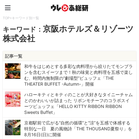
ウレぴあ総研（うれぴあ）
TOP
>
キーワード別一覧
京阪ホテルズ＆リゾーツ
キーワード：
株式会社
記事一覧
和牛をはじめとする多彩な肉料理から絞りたてモンブラ
ンを含むスイーツまで！秋の味覚と肉料理を五感で楽し
む、時間内無制限の“劇場型”ビュッフェ「THE
THEATER BUFFET -Autumn-」開催
ハローキティとキティのことが大好きなタイニーチャム
とのかわいいが詰まった リボンモチーフのコラボスイ
ーツビュッフェ「HELLO KITTY RIBBON RIBBON
Sweets Buffet」
京都駅前で広がる“自然の循環”と“涼”を五感で体感する
特別な一日 夏の風物詩「THE THOUSAND夏祭り」を
8月16日(日)に開催