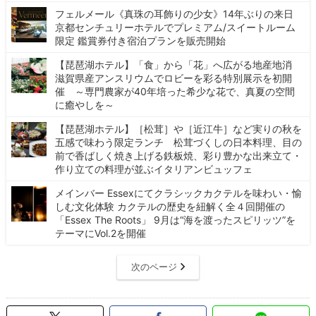
フェルメール《真珠の耳飾りの少女》14年ぶりの来日
京都センチュリーホテルでプレミアム/スイートルーム
限定 鑑賞券付き宿泊プランを販売開始
【琵琶湖ホテル】「食」から「花」へ広がる地産地消
滋賀県産アンスリウムでロビーを彩る特別展示を初開
催 ～専門農家が40年培った希少な花で、真夏の空間
に癒やしを～
【琵琶湖ホテル】［松茸］や［近江牛］など実りの秋を
五感で味わう限定ランチ 松茸づくしの日本料理、目の
前で香ばしく焼き上げる鉄板焼、彩り豊かな出来立て・
作り立ての料理が並ぶイタリアンビュッフェ
メインバー Essexにてクラシックカクテルを味わい・愉
しむ文化体験 カクテルの歴史を紐解く全４回開催の
「Essex The Roots」 9月は“海を渡ったスピリッツ”を
テーマにVol.2を開催
次のページ