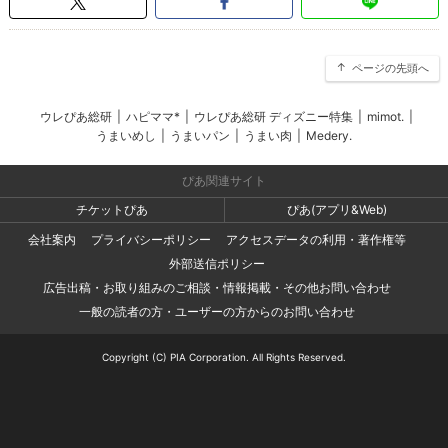
ページの先頭へ
ウレぴあ総研
|
ハピママ*
|
ウレぴあ総研 ディズニー特集
|
mimot.
|
うまいめし
|
うまいパン
|
うまい肉
|
Medery.
ぴあ関連サイト
チケットぴあ
ぴあ(アプリ&Web)
会社案内
プライバシーポリシー
アクセスデータの利用・著作権等
外部送信ポリシー
広告出稿・お取り組みのご相談・情報掲載・その他お問い合わせ
一般の読者の方・ユーザーの方からのお問い合わせ
Copyright (C) PIA Corporation. All Rights Reserved.