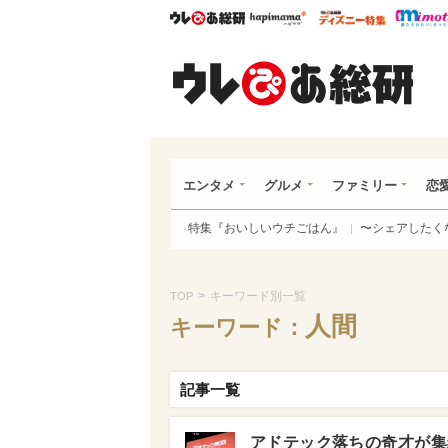
ウレぴあ総研
ハピママ*
ウレぴあ
ウレ
エンタメ
グルメ
ファミリー
恋
特集『おいしいウチごはん』
〜シェアしたく
>
キーワード別一覧
TOP
人間
キーワード：
記事一覧
アドテック落ちの奇才が集