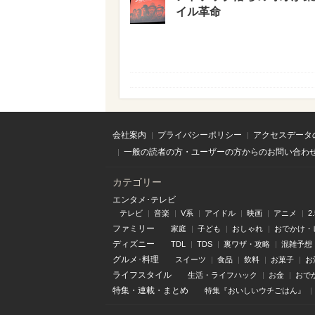
イル革命
会社案内
プライバシーポリシー
アクセスデータ
一般の読者の方・ユーザーの方からのお問い合わ
カテゴリー
エンタメ･テレビ
テレビ
音楽
V系
アイドル
映画
アニメ
2
ファミリー
家庭
子ども
おしゃれ
おでかけ・
ディズニー
TDL
TDS
裏ワザ・攻略
混雑予想
グルメ･料理
スイーツ
食品
飲料
お菓子
お
ライフスタイル
生活・ライフハック
お金
おで
特集
・
連載
・
まとめ
特集『おいしいウチごはん』