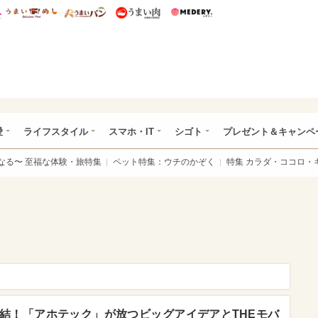
総研 ディズニー特集
mimot.
うまいめし
うまいパン
うまい肉
Medery.
ぴあ総研（うれぴあ）
愛
ライフスタイル
スマホ・IT
シゴト
プレゼント＆キャンペ
なる〜 至福な体験・旅特集
ペット特集：ウチのかぞく
特集 カラダ・ココロ・
結！「アホテック」が放つビッグアイデアとTHEモバ