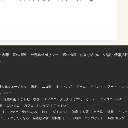
の利用・著作権等
外部送信ポリシー
広告出稿・お取り組みのご相談・情報掲載
せ
.5次元ミュージカル
演劇
ニコ動
本・マンガ
ゲーム
イベント
アート
スポ
レジャー
混雑対策
テレビ・映画
ディズニーグッズ
アプリ・ゲーム
ディズニーパス
酒
コンビニ
カフェ・ショップ
ファミレス
かけ
マナー・身だしなみ
節約
ダイエット・健康
家電
文房具
雑貨
キッチ
〜シェアしたくなる〜 至福な体験・旅特集
ペット特集：ウチのかぞく
特集 カラダ