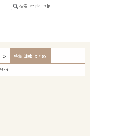
ーン
特集･連載･まとめ
キレイ