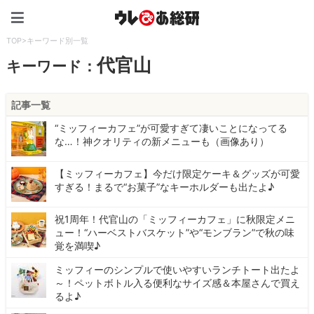
ウレぴあ総研（うれぴあ）
TOP
>
キーワード別一覧
代官山
キーワード：
記事一覧
“ミッフィーカフェ”が可愛すぎて凄いことになってる
な…！神クオリティの新メニューも（画像あり）
【ミッフィーカフェ】今だけ限定ケーキ＆グッズが可愛
すぎる！まるで“お菓子”なキーホルダーも出たよ♪
祝1周年！代官山の「ミッフィーカフェ」に秋限定メニ
ュー！“ハーベストバスケット”や“モンブラン”で秋の味
覚を満喫♪
ミッフィーのシンプルで使いやすいランチトート出たよ
～！ペットボトル入る便利なサイズ感＆本屋さんで買え
るよ♪