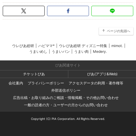
ページの先頭へ
ウレぴあ総研
|
ハピママ*
|
ウレぴあ総研 ディズニー特集
|
mimot.
|
うまいめし
|
うまいパン
|
うまい肉
|
Medery.
ぴあ関連サイト
チケットぴあ
ぴあ(アプリ&Web)
会社案内
プライバシーポリシー
アクセスデータの利用・著作権等
外部送信ポリシー
広告出稿・お取り組みのご相談・情報掲載・その他お問い合わせ
一般の読者の方・ユーザーの方からのお問い合わせ
Copyright (C) PIA Corporation. All Rights Reserved.