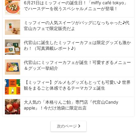
6月21日はミッフィーの誕生日！「miffy café tokyo」
でハースデーを祝うスペシャルメニューが登場！
ミッフィーの人気スイーツがバッグになっちゃった♪代
官山カフェで限定販売だよ
代官山に誕生したミッフィーカフェは限定グッズも激か
わ！（写真満載レポート♪）
代官山にミッフィーカフェが誕生！可愛すぎるメニュー
＆グッズ一挙紹介
【ミッフィー】グルメもグッズもとっても可愛い♪ 世界
観をまるごと体感できるテーマカフェ誕生
大人気の「本格りんご飴」専門店『代官山Candy
apple』！今だけ池袋に限定出店
次のページ