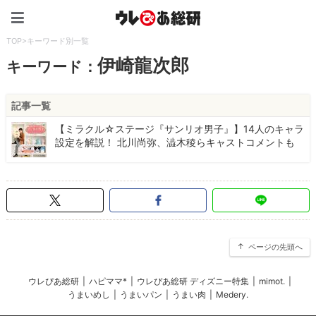
ウレぴあ総研（うれぴあ）
TOP
>
キーワード別一覧
伊崎龍次郎
キーワード：
記事一覧
【ミラクル☆ステージ『サンリオ男子』】14人のキャラ
設定を解説！ 北川尚弥、澁木稜らキャストコメントも
ページの先頭へ
ウレぴあ総研
|
ハピママ*
|
ウレぴあ総研 ディズニー特集
|
mimot.
|
うまいめし
|
うまいパン
|
うまい肉
|
Medery.