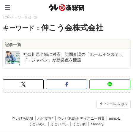
ウレぴあ総研（うれぴあ）
TOP
>
キーワード別一覧
伸こう会株式会社
キーワード：
記事一覧
神奈川県全域に対応 訪問介護の「ホームインステッ
ド・ジャパン」が新拠点を開設
ページの先頭へ
ウレぴあ総研
|
ハピママ*
|
ウレぴあ総研 ディズニー特集
|
mimot.
|
うまいめし
|
うまいパン
|
うまい肉
|
Medery.