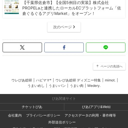
【千葉県佐倉市】【全国5例目の実装】株式会社
PROPELaと連携したローカルECプラットフォーム「佐
倉ぐるぐるアグリMarket」をオープン！
次のページ
ページの先頭へ
ウレぴあ総研
|
ハピママ*
|
ウレぴあ総研 ディズニー特集
|
mimot.
|
うまいめし
|
うまいパン
|
うまい肉
|
Medery.
ぴあ関連サイト
チケットぴあ
ぴあ(アプリ&Web)
会社案内
プライバシーポリシー
アクセスデータの利用・著作権等
外部送信ポリシー