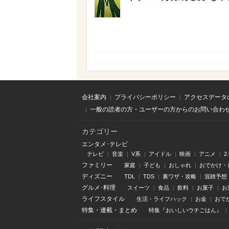
会社案内
プライバシーポリシー
アクセスデータ
一般の読者の方・ユーザーの方からのお問い合わ
カテゴリー
エンタメ･テレビ
テレビ
音楽
V系
アイドル
映画
アニメ
2
ファミリー
家庭
子ども
おしゃれ
おでかけ・
ディズニー
TDL
TDS
裏ワザ・攻略
混雑予想
グルメ･料理
スイーツ
食品
飲料
お菓子
お
ライフスタイル
生活・ライフハック
お金
おで
特集
・
連載
・
まとめ
特集『おいしいウチごはん』