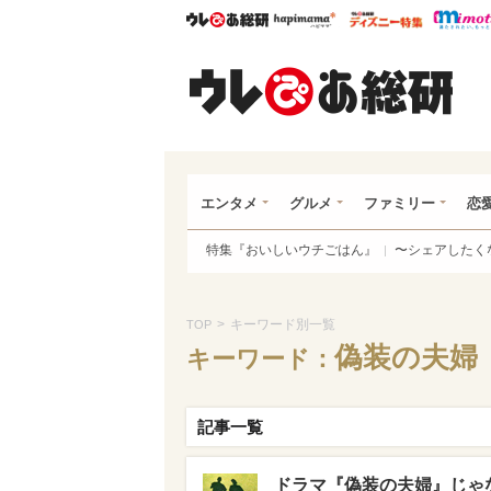
ウレぴあ総研
ハピママ*
ウレぴあ
ウレ
エンタメ
グルメ
ファミリー
恋
特集『おいしいウチごはん』
〜シェアしたく
>
キーワード別一覧
TOP
偽装の夫婦
キーワード：
記事一覧
ドラマ『偽装の夫婦』じゃ