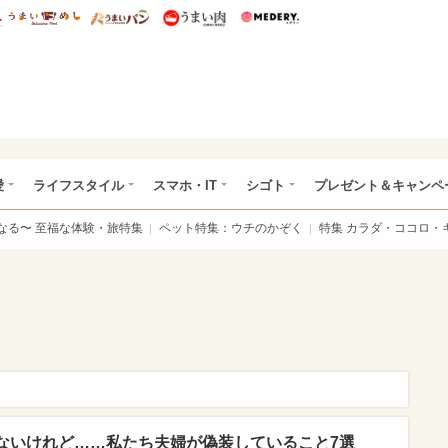
総研 ディズニー特集
mimot.
うまいめし
うまいパン
うまい肉
Medery.
ぴあ総研（うれぴあ）
愛
ライフスタイル
スマホ・IT
シゴト
プレゼント＆キャンペ
なる〜 至福な体験・旅特集
ペット特集：ウチのかぞく
特集 カラダ・ココロ・
ないけれど……私たち夫婦が偽装していること7選