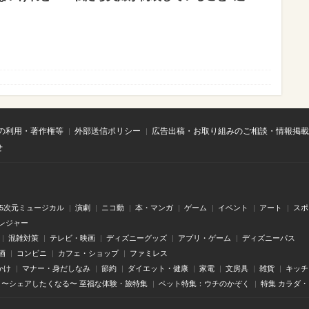
の利用・著作権等
外部送信ポリシー
広告出稿・お取り組みのご相談・情報掲載
せ
.5次元ミュージカル
演劇
ニコ動
本・マンガ
ゲーム
イベント
アート
スポ
レジャー
混雑対策
テレビ・映画
ディズニーグッズ
アプリ・ゲーム
ディズニーパス
酒
コンビニ
カフェ・ショップ
ファミレス
かけ
マナー・身だしなみ
節約
ダイエット・健康
家電
文房具
雑貨
キッチ
〜シェアしたくなる〜 至福な体験・旅特集
ペット特集：ウチのかぞく
特集 カラダ