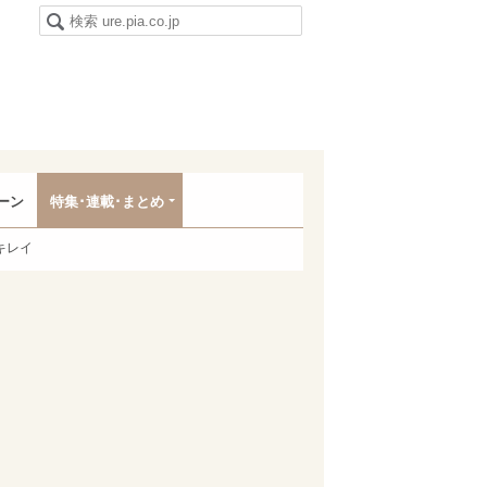
ーン
特集･連載･まとめ
キレイ