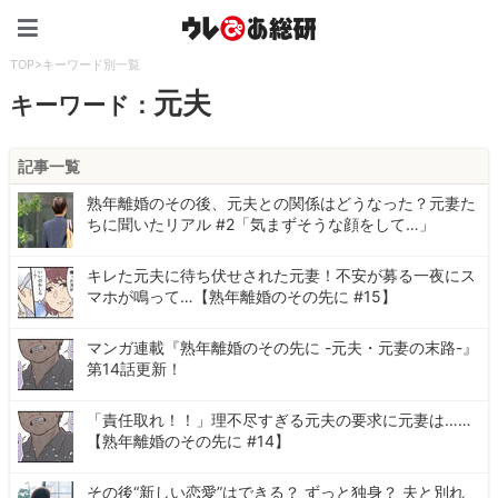
ウレぴあ総研（うれぴあ）
TOP
>
キーワード別一覧
元夫
キーワード：
記事一覧
熟年離婚のその後、元夫との関係はどうなった？元妻た
ちに聞いたリアル #2「気まずそうな顔をして…」
キレた元夫に待ち伏せされた元妻！不安が募る一夜にス
マホが鳴って…【熟年離婚のその先に #15】
マンガ連載『熟年離婚のその先に -元夫・元妻の末路-』
第14話更新！
「責任取れ！！」理不尽すぎる元夫の要求に元妻は……
【熟年離婚のその先に #14】
その後“新しい恋愛”はできる？ ずっと独身？ 夫と別れ