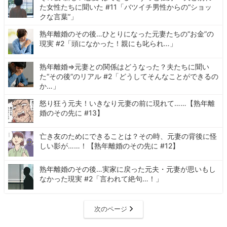
た女性たちに聞いた #11「バツイチ男性からの“ショッ
クな言葉”」
熟年離婚のその後…ひとりになった元妻たちの“お金”の
現実 #2「頭になかった！親にも叱られ…」
熟年離婚⇒元妻との関係はどうなった？夫たちに聞い
た“その後”のリアル #2「どうしてそんなことができるの
か…」
怒り狂う元夫！いきなり元妻の前に現れて……【熟年離
婚のその先に #13】
亡き友のためにできることは？その時、元妻の背後に怪
しい影が……！【熟年離婚のその先に #12】
熟年離婚のその後…実家に戻った元夫・元妻が思いもし
なかった現実 #2「言われて絶句…！」
次のページ