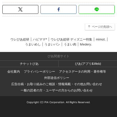
ページの先頭へ
ウレぴあ総研
|
ハピママ*
|
ウレぴあ総研 ディズニー特集
|
mimot.
|
うまいめし
|
うまいパン
|
うまい肉
|
Medery.
ぴあ関連サイト
チケットぴあ
ぴあ(アプリ&Web)
会社案内
プライバシーポリシー
アクセスデータの利用・著作権等
外部送信ポリシー
広告出稿・お取り組みのご相談・情報掲載・その他お問い合わせ
一般の読者の方・ユーザーの方からのお問い合わせ
Copyright (C) PIA Corporation. All Rights Reserved.