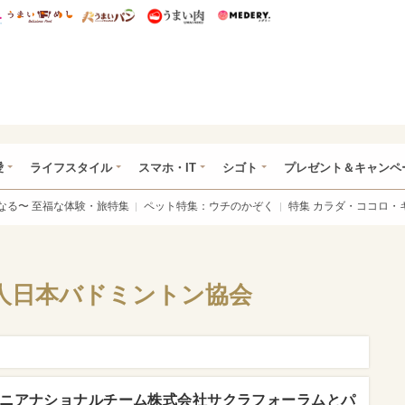
総研 ディズニー特集
mimot.
うまいめし
うまいパン
うまい肉
Medery.
ぴあ総研（うれぴあ）
愛
ライフスタイル
スマホ・IT
シゴト
プレゼント＆キャンペ
なる〜 至福な体験・旅特集
ペット特集：ウチのかぞく
特集 カラダ・ココロ・
人日本バドミントン協会
ニアナショナルチーム株式会社サクラフォーラムとパ