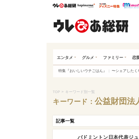
ウレぴあ総研
ハピママ*
ウレぴあ
ウレ
エンタメ
グルメ
ファミリー
恋
特集『おいしいウチごはん』
〜シェアしたく
>
キーワード別一覧
TOP
公益財団法
キーワード：
記事一覧
バドミントン日本代表ジュ