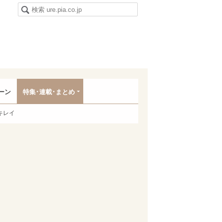
ーン
特集･連載･まとめ
キレイ