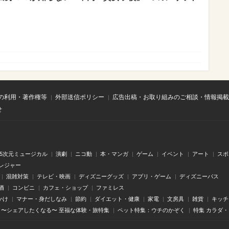
の利用・著作権等
外部送信ポリシー
広告出稿・お取り組みのご相談・情報掲載
せ
.5次元ミュージカル
演劇
ニコ動
本・マンガ
ゲーム
イベント
アート
スポ
レジャー
混雑対策
テレビ・映画
ディズニーグッズ
アプリ・ゲーム
ディズニーパス
酒
コンビニ
カフェ・ショップ
ファミレス
かけ
マナー・身だしなみ
節約
ダイエット・健康
家電
文房具
雑貨
キッチ
〜シェアしたくなる〜 至福な体験・旅特集
ペット特集：ウチのかぞく
特集 カラダ