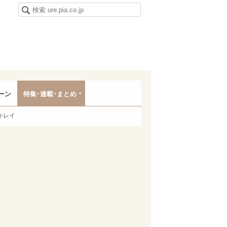
ーン
特集･連載･まとめ
キレイ