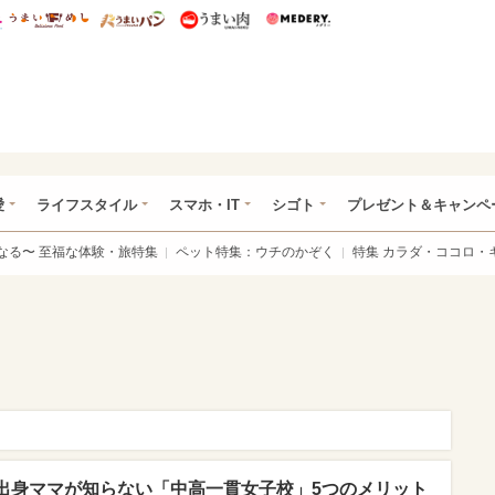
総研 ディズニー特集
mimot.
うまいめし
うまいパン
うまい肉
Medery.
ぴあ総研（うれぴあ）
愛
ライフスタイル
スマホ・IT
シゴト
プレゼント＆キャンペ
なる〜 至福な体験・旅特集
ペット特集：ウチのかぞく
特集 カラダ・ココロ・
出身ママが知らない「中高一貫女子校」5つのメリット