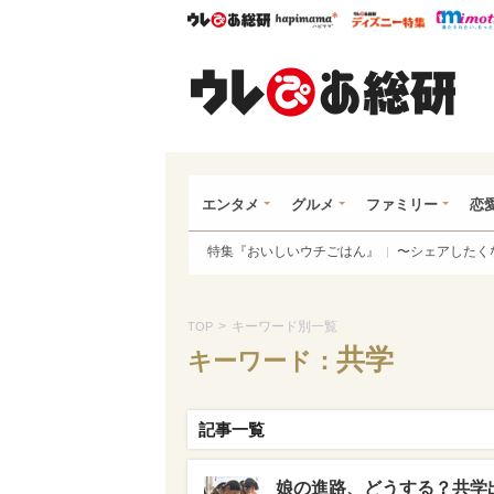
ウレぴあ総研
ハピママ*
ウレぴあ
ウレ
エンタメ
グルメ
ファミリー
恋
特集『おいしいウチごはん』
〜シェアしたく
>
キーワード別一覧
TOP
共学
キーワード：
記事一覧
娘の進路、どうする？共学