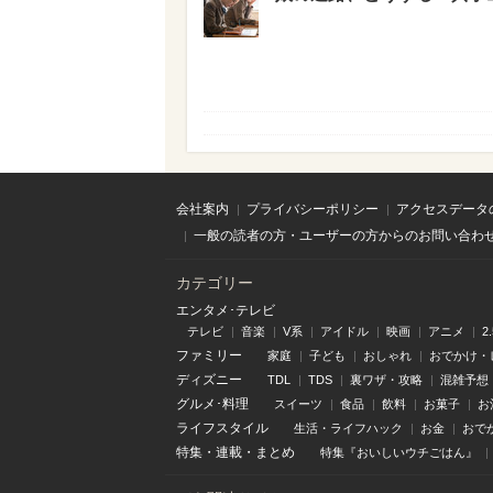
会社案内
プライバシーポリシー
アクセスデータ
一般の読者の方・ユーザーの方からのお問い合わ
カテゴリー
エンタメ･テレビ
テレビ
音楽
V系
アイドル
映画
アニメ
2
ファミリー
家庭
子ども
おしゃれ
おでかけ・
ディズニー
TDL
TDS
裏ワザ・攻略
混雑予想
グルメ･料理
スイーツ
食品
飲料
お菓子
お
ライフスタイル
生活・ライフハック
お金
おで
特集
・
連載
・
まとめ
特集『おいしいウチごはん』