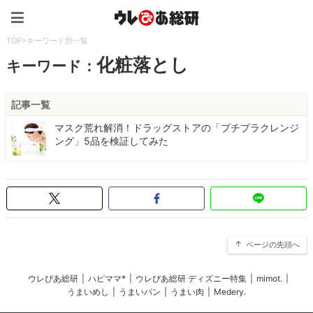
ウレぴあ総研（うれぴあ）
TOP
>
キーワード別一覧
化粧落とし
キーワード：
記事一覧
マスク荒れ解消！ドラッグストアの「プチプラクレンジ
ング」5品を検証してみた
ページの先頭へ
ウレぴあ総研
|
ハピママ*
|
ウレぴあ総研 ディズニー特集
|
mimot.
|
うまいめし
|
うまいパン
|
うまい肉
|
Medery.