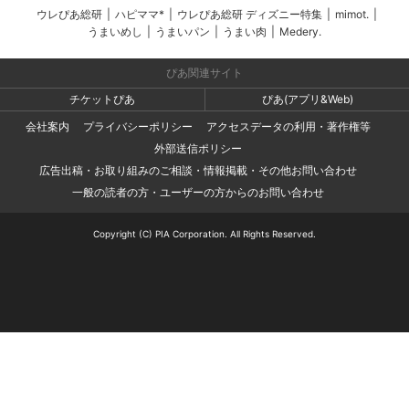
ウレぴあ総研
|
ハピママ*
|
ウレぴあ総研 ディズニー特集
|
mimot.
|
うまいめし
|
うまいパン
|
うまい肉
|
Medery.
ぴあ関連サイト
チケットぴあ
ぴあ(アプリ&Web)
会社案内
プライバシーポリシー
アクセスデータの利用・著作権等
外部送信ポリシー
広告出稿・お取り組みのご相談・情報掲載・その他お問い合わせ
一般の読者の方・ユーザーの方からのお問い合わせ
Copyright (C) PIA Corporation. All Rights Reserved.