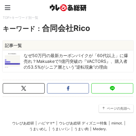
ウレぴあ総研（うれぴあ）
TOP
>
キーワード別一覧
合同会社Rico
キーワード：
記事一覧
なぜ50万円の最新カーボンバイクが「60代以上」に爆
売れ？Makuakeで1億円突破の『VACTORS』、購入者
の53.5%がシニア層という“逆転現象”の理由
ページの先頭へ
ウレぴあ総研
|
ハピママ*
|
ウレぴあ総研 ディズニー特集
|
mimot.
|
うまいめし
|
うまいパン
|
うまい肉
|
Medery.