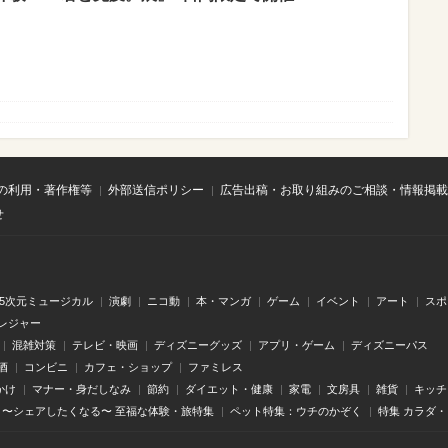
の利用・著作権等
外部送信ポリシー
広告出稿・お取り組みのご相談・情報掲載
せ
.5次元ミュージカル
演劇
ニコ動
本・マンガ
ゲーム
イベント
アート
スポ
レジャー
混雑対策
テレビ・映画
ディズニーグッズ
アプリ・ゲーム
ディズニーパス
酒
コンビニ
カフェ・ショップ
ファミレス
かけ
マナー・身だしなみ
節約
ダイエット・健康
家電
文房具
雑貨
キッチ
〜シェアしたくなる〜 至福な体験・旅特集
ペット特集：ウチのかぞく
特集 カラダ