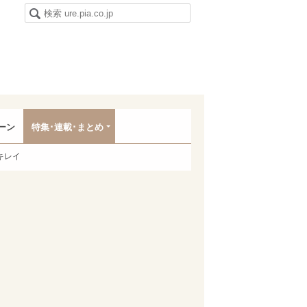
ーン
特集･連載･まとめ
キレイ