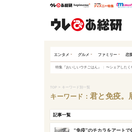
ウレぴあ総研
ハピママ*
ウレぴあ
ウレ
エンタメ
グルメ
ファミリー
恋
特集『おいしいウチごはん』
〜シェアしたく
>
キーワード別一覧
TOP
君と免疫。
キーワード：
記事一覧
“免疫”のチカラをアートで