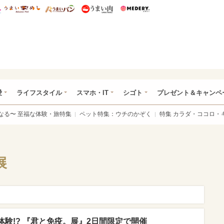
総研 ディズニー特集
mimot.
うまいめし
うまいパン
うまい肉
Medery.
ぴあ総研（うれぴあ）
愛
ライフスタイル
スマホ・IT
シゴト
プレゼント＆キャンペ
なる〜 至福な体験・旅特集
ペット特集：ウチのかぞく
特集 カラダ・ココロ・
展
体験!? 『君と免疫。展』2日間限定で開催