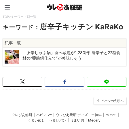
ウレぴあ総研（うれぴあ）
TOP
>
キーワード別一覧
唐辛子キッチン KaRaKo
キーワード：
記事一覧
「豚辛しゃぶ鍋」食べ放題が1,280円! 唐辛子と22種食
材の“薬膳鍋仕立て”が美味しそう
ページの先頭へ
ウレぴあ総研
|
ハピママ*
|
ウレぴあ総研 ディズニー特集
|
mimot.
|
うまいめし
|
うまいパン
|
うまい肉
|
Medery.