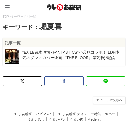
ウレぴあ総研（うれぴあ）
TOP
>
キーワード別一覧
堀夏喜
キーワード：
記事一覧
“EXILE黒木啓司×FANTASTICS”が必見コラボ！ LDH本
気のダンスカバー企画『THE FLOOR』第2弾が配信
ページの先頭へ
ウレぴあ総研
|
ハピママ*
|
ウレぴあ総研 ディズニー特集
|
mimot.
|
うまいめし
|
うまいパン
|
うまい肉
|
Medery.