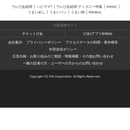
ウレぴあ総研
|
ハピママ*
|
ウレぴあ総研 ディズニー特集
|
mimot.
|
うまいめし
|
うまいパン
|
うまい肉
|
Medery.
ぴあ関連サイト
チケットぴあ
ぴあ(アプリ&Web)
会社案内
プライバシーポリシー
アクセスデータの利用・著作権等
外部送信ポリシー
広告出稿・お取り組みのご相談・情報掲載・その他お問い合わせ
一般の読者の方・ユーザーの方からのお問い合わせ
Copyright (C) PIA Corporation. All Rights Reserved.