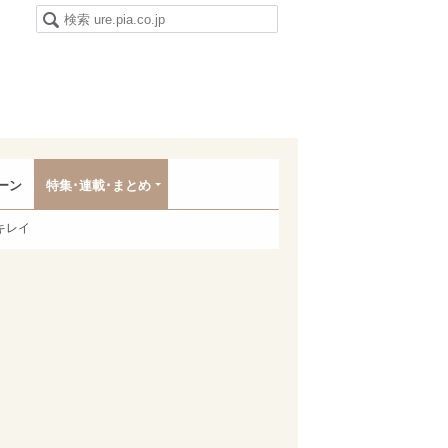
ーン
特集･連載･まとめ
キレイ