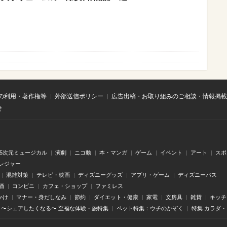
の利用・著作権等
外部送信ポリシー
広告出稿・お取り組みのご相談・情報掲載
せ
.5次元ミュージカル
演劇
ニコ動
本・マンガ
ゲーム
イベント
アート
スポ
レジャー
混雑対策
テレビ・映画
ディズニーグッズ
アプリ・ゲーム
ディズニーパス
酒
コンビニ
カフェ・ショップ
ファミレス
かけ
マナー・身だしなみ
節約
ダイエット・健康
家電
文房具
雑貨
キッチ
〜シェアしたくなる〜 至福な体験・旅特集
ペット特集：ウチのかぞく
特集 カラダ