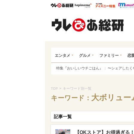
ウレぴあ総研
ハピママ*
ウレぴあ
ウレ
エンタメ
グルメ
ファミリー
恋
特集『おいしいウチごはん』
〜シェアしたく
>
キーワード別一覧
TOP
大ボリュー
キーワード：
記事一覧
【OKストア】お得過ぎる