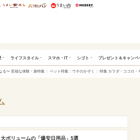
総研 ディズニー特集
mimot.
うまいめし
うまいパン
うまい肉
Medery.
ぴあ総研（うれぴあ）
愛
ライフスタイル
スマホ・IT
シゴト
プレゼント＆キャンペ
なる〜 至福な体験・旅特集
ペット特集：ウチのかぞく
特集 カラダ・ココロ・
ム
！大ボリュームの「爆安日用品」5選