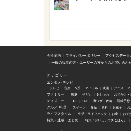
会社案内
プライバシーポリシー
アクセスデータ
一般の読者の方・ユーザーの方からのお問い合わ
カテゴリー
エンタメ･テレビ
テレビ
音楽
V系
アイドル
映画
アニメ
2
ファミリー
家庭
子ども
おしゃれ
おでかけ・
ディズニー
TDL
TDS
裏ワザ・攻略
混雑予想
グルメ･料理
スイーツ
食品
飲料
お菓子
お
ライフスタイル
生活・ライフハック
お金
おで
特集
・
連載
・
まとめ
特集『おいしいウチごはん』