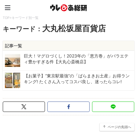
ウレぴあ総研（うれぴあ）
TOP
>
キーワード別一覧
大丸松坂屋百貨店
キーワード：
記事一覧
巨大！マグロづくし！2023年の「恵方巻」がバラエテ
ィ豊かすぎる件【大丸心斎橋店】
【お菓子】“東京駅最強”の「ばらまきお土産」お得ラン
キング! たくさん入ってコスパ良し、迷ったらコレ!
ページの先頭へ