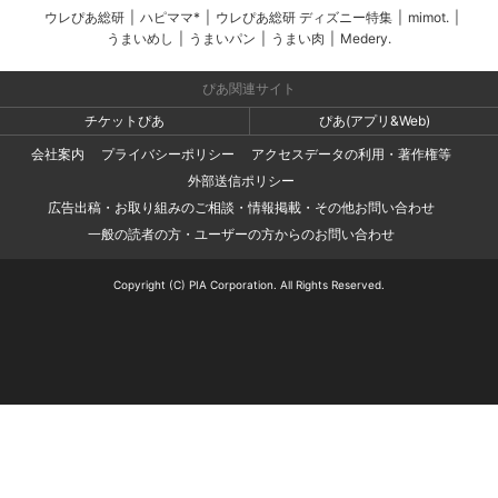
ウレぴあ総研
|
ハピママ*
|
ウレぴあ総研 ディズニー特集
|
mimot.
|
うまいめし
|
うまいパン
|
うまい肉
|
Medery.
ぴあ関連サイト
チケットぴあ
ぴあ(アプリ&Web)
会社案内
プライバシーポリシー
アクセスデータの利用・著作権等
外部送信ポリシー
広告出稿・お取り組みのご相談・情報掲載・その他お問い合わせ
一般の読者の方・ユーザーの方からのお問い合わせ
Copyright (C) PIA Corporation. All Rights Reserved.