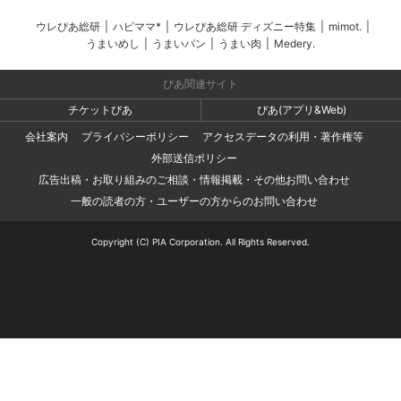
ウレぴあ総研
|
ハピママ*
|
ウレぴあ総研 ディズニー特集
|
mimot.
|
うまいめし
|
うまいパン
|
うまい肉
|
Medery.
ぴあ関連サイト
チケットぴあ
ぴあ(アプリ&Web)
会社案内
プライバシーポリシー
アクセスデータの利用・著作権等
外部送信ポリシー
広告出稿・お取り組みのご相談・情報掲載・その他お問い合わせ
一般の読者の方・ユーザーの方からのお問い合わせ
Copyright (C) PIA Corporation. All Rights Reserved.