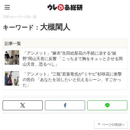
ウレぴあ総研（うれぴあ）
TOP
>
キーワード別一覧
大槻閑人
キーワード：
記事一覧
「アンメット」“麻衣”生田絵梨花の手紙に涙する“綾
野”岡山天音に反響 「こっちまで胸をキュッとさせる岡
山天音、恐るべし」
「アンメット」“三瓶”若葉竜也が“ミヤビ”杉咲花に衝撃
の告白 「あなたを治したいと伝えるシーン、すごかっ
た」
ページの先頭へ