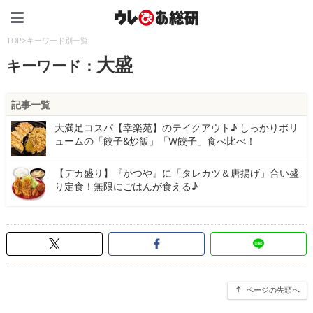
ウレぴあ総研（うれぴあ）
TOP
>
キーワード別一覧
大盛
キーワード：
記事一覧
大満足コスパ【幸楽苑】のテイクアウト♪ しっかりボリ
ュームの「餃子&炒飯」「W餃子」食べ比べ！
【デカ盛り】『かつや』に「タレカツ＆唐揚げ」合い盛
り定食！無限にごはんが食える♪
ページの先頭へ