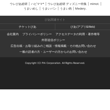
ウレぴあ総研
|
ハピママ*
|
ウレぴあ総研 ディズニー特集
|
mimot.
|
うまいめし
|
うまいパン
|
うまい肉
|
Medery.
ぴあ関連サイト
チケットぴあ
ぴあ(アプリ&Web)
会社案内
プライバシーポリシー
アクセスデータの利用・著作権等
外部送信ポリシー
広告出稿・お取り組みのご相談・情報掲載・その他お問い合わせ
一般の読者の方・ユーザーの方からのお問い合わせ
Copyright (C) PIA Corporation. All Rights Reserved.