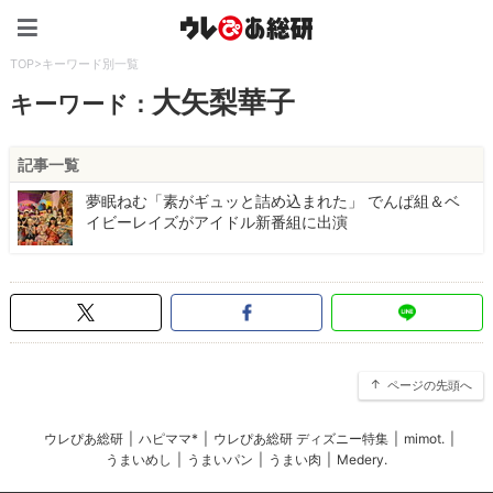
ウレぴあ総研（うれぴあ）
TOP
>
キーワード別一覧
大矢梨華子
キーワード：
記事一覧
夢眠ねむ「素がギュッと詰め込まれた」 でんぱ組＆ベ
イビーレイズがアイドル新番組に出演
ページの先頭へ
ウレぴあ総研
|
ハピママ*
|
ウレぴあ総研 ディズニー特集
|
mimot.
|
うまいめし
|
うまいパン
|
うまい肉
|
Medery.