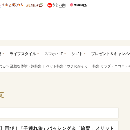
総研 ディズニー特集
mimot.
うまいめし
うまいパン
うまい肉
Medery.
ぴあ総研（うれぴあ）
愛
ライフスタイル
スマホ・IT
シゴト
プレゼント＆キャンペ
なる〜 至福な体験・旅特集
ペット特集：ウチのかぞく
特集 カラダ・ココロ・
友
】再び！「子連れ旅」バッシング＆「旅育」メリット