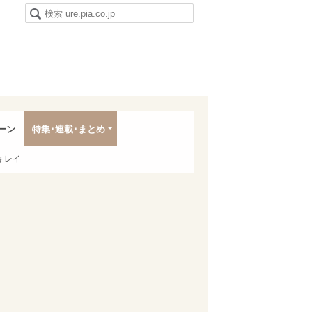
ーン
特集･連載･まとめ
キレイ