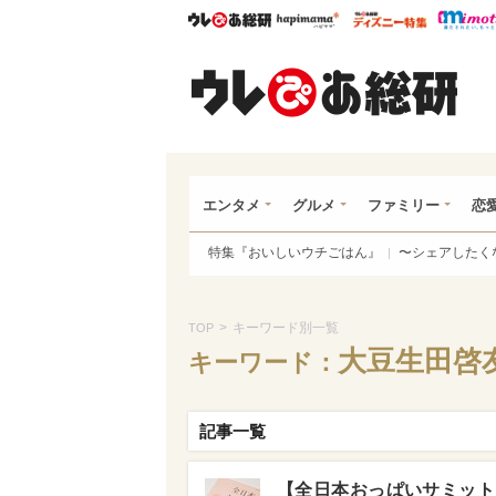
ウレぴあ総研
ハピママ*
ウレぴあ
ウレ
エンタメ
グルメ
ファミリー
恋
特集『おいしいウチごはん』
〜シェアしたく
>
キーワード別一覧
TOP
大豆生田啓
キーワード：
記事一覧
【全日本おっぱいサミット