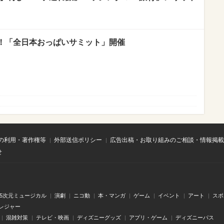
！「全日本おっぱいサミット」開催
の利用・著作権等
外部送信ポリシー
広告出稿・お取り組みのご相談・情報掲載
せ
.5次元ミュージカル
演劇
ニコ動
本・マンガ
ゲーム
イベント
アート
スポ
レジャー
混雑対策
テレビ・映画
ディズニーグッズ
アプリ・ゲーム
ディズニーパス