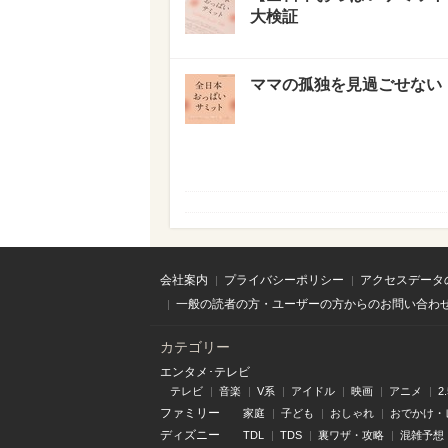
大検証
ママの孤独を見過ごせない
会社案内
プライバシーポリシー
アクセスデータ
一般の読者の方・ユーザーの方からのお問い合わ
カテゴリー
エンタメ･テレビ
テレビ
音楽
V系
アイドル
映画
アニメ
2
ファミリー
家庭
子ども
おしゃれ
おでかけ・
ディズニー
TDL
TDS
裏ワザ・攻略
混雑予想