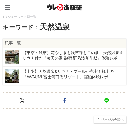
ウレぴあ総研（うれぴあ）
TOP
>
キーワード別一覧
天然温泉
キーワード：
記事一覧
【東京・浅草】花やしきも浅草寺も目の前！天然温泉＆
サウナ付き『凌天の湯 御宿 野乃浅草別邸』体験レポ
【山梨】天然温泉&サウナ・プールが充実！極上の
『AWAUMI 富士河口湖リゾート』宿泊体験レポ
ページの先頭へ