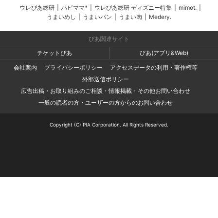
ウレぴあ総研
|
ハピママ*
|
ウレぴあ総研 ディズニー特集
|
mimot.
|
うまいめし
|
うまいパン
|
うまい肉
|
Medery.
ぴあ関連サイト
チケットぴあ
ぴあ(アプリ&Web)
会社案内
プライバシーポリシー
アクセスデータの利用・著作権等
外部送信ポリシー
広告出稿・お取り組みのご相談・情報掲載・その他お問い合わせ
一般の読者の方・ユーザーの方からのお問い合わせ
Copyright (C) PIA Corporation. All Rights Reserved.