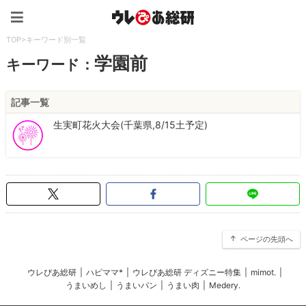
ウレぴあ総研（うれぴあ）
TOP
>
キーワード別一覧
学園前
キーワード：
記事一覧
生実町花火大会(千葉県,8/15土予定)
ページの先頭へ
ウレぴあ総研
|
ハピママ*
|
ウレぴあ総研 ディズニー特集
|
mimot.
|
うまいめし
|
うまいパン
|
うまい肉
|
Medery.