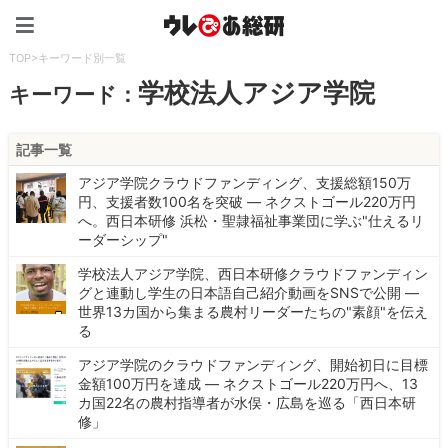
ウレぴあ総研（うれぴあ）
TOP
>
キーワード別一覧
学校法人アジア学院
キーワード：
記事一覧
アジア学院クラウドファンディング、支援総額150万
円、支援者数100名を突破 ― ネクストゴール220万円
へ。西日本研修 浜松・聖隷福祉事業団に学ぶ"仕えるリ
ーダーシップ"
学校法人アジア学院、西日本研修クラウドファンディン
グと連動し学生の日本語自己紹介動画をSNSで公開 ―
世界13カ国から集まる農村リーダーたちの"素顔"を伝え
る
アジア学院のクラウドファンディング、開始初日に目標
金額100万円を達成 ― ネクストゴール220万円へ、13
カ国22名の農村指導者が水俣・広島を巡る「西日本研
修」