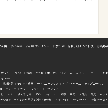
の利用・著作権等
外部送信ポリシー
広告出稿・お取り組みのご相談・情報掲載
せ
.5次元ミュージカル
演劇
ニコ動
本・マンガ
ゲーム
イベント
アート
スポ
レジャー
混雑対策
テレビ・映画
ディズニーグッズ
アプリ・ゲーム
ディズニーパス
酒
コンビニ
カフェ・ショップ
ファミレス
かけ
マナー・身だしなみ
節約
ダイエット・健康
家電
文房具
雑貨
キッチ
〜シェアしたくなる〜 至福な体験・旅特集
ペット特集：ウチのかぞく
特集 カラダ