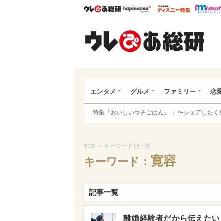
ウレぴあ総研
ハピママ*
ウレぴあ
ウレ
エンタメ
グルメ
ファミリー
恋
特集『おいしいウチごはん』
〜シェアしたく
>
キーワード別一覧
TOP
寛容
キーワード：
記事一覧
離婚経験者だから伝えたい