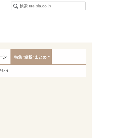
ーン
特集･連載･まとめ
キレイ