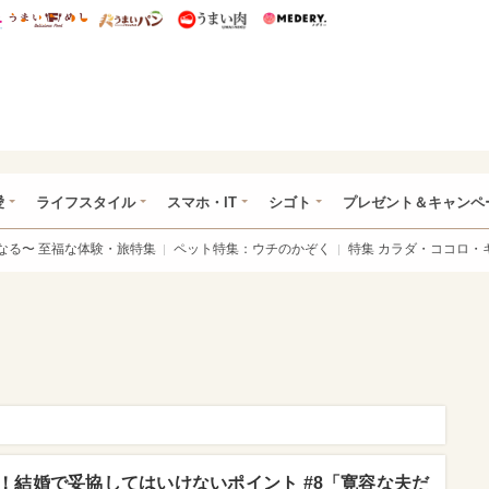
総研 ディズニー特集
mimot.
うまいめし
うまいパン
うまい肉
Medery.
ぴあ総研（うれぴあ）
愛
ライフスタイル
スマホ・IT
シゴト
プレゼント＆キャンペ
なる〜 至福な体験・旅特集
ペット特集：ウチのかぞく
特集 カラダ・ココロ・
！結婚で妥協してはいけないポイント #8「寛容な夫だ