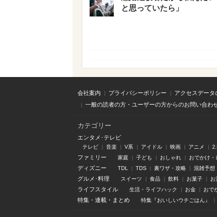
と思っていたら」
会社案内
プライバシーポリシー
アクセスデータ
一般の読者の方・ユーザーの方からのお問い合わ
カテゴリー
エンタメ･テレビ
テレビ
音楽
V系
アイドル
映画
アニメ
2
ファミリー
家庭
子ども
おしゃれ
おでかけ・
ディズニー
TDL
TDS
裏ワザ・攻略
混雑予想
グルメ･料理
スイーツ
食品
飲料
お菓子
お
ライフスタイル
生活・ライフハック
お金
おで
特集
・
連載
・
まとめ
特集『おいしいウチごはん』