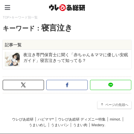
ウレぴあ総研（うれぴあ）
TOP
>
キーワード別一覧
寝言泣き
キーワード：
記事一覧
夜泣き専門保育士に聞く「赤ちゃん＆ママに優しい安眠
ガイド」寝言泣きって知ってる？
ページの先頭へ
ウレぴあ総研
|
ハピママ*
|
ウレぴあ総研 ディズニー特集
|
mimot.
|
うまいめし
|
うまいパン
|
うまい肉
|
Medery.