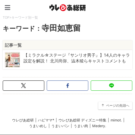
ウレぴあ総研（うれぴあ）
TOP
>
キーワード別一覧
寺田如恵留
キーワード：
記事一覧
【ミラクル☆ステージ『サンリオ男子』】14人のキャラ
設定を解説！ 北川尚弥、澁木稜らキャストコメントも
ページの先頭へ
ウレぴあ総研
|
ハピママ*
|
ウレぴあ総研 ディズニー特集
|
mimot.
|
うまいめし
|
うまいパン
|
うまい肉
|
Medery.