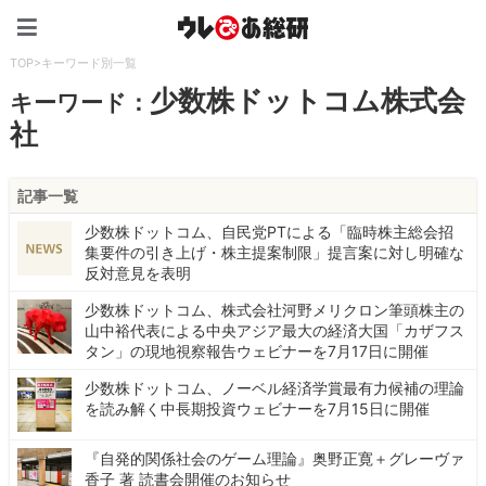
ウレぴあ総研（うれぴあ）
TOP
>
キーワード別一覧
少数株ドットコム株式会
キーワード：
社
記事一覧
少数株ドットコム、自民党PTによる「臨時株主総会招
集要件の引き上げ・株主提案制限」提言案に対し明確な
反対意見を表明
少数株ドットコム、株式会社河野メリクロン筆頭株主の
山中裕代表による中央アジア最大の経済大国「カザフス
タン」の現地視察報告ウェビナーを7月17日に開催
少数株ドットコム、ノーベル経済学賞最有力候補の理論
を読み解く中長期投資ウェビナーを7月15日に開催
『自発的関係社会のゲーム理論』奥野正寛＋グレーヴァ
香子 著 読書会開催のお知らせ