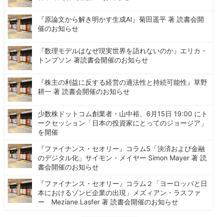
『原論文から解き明かす生成AI』菊田遥平 著 読書会開
催のお知らせ
『数理モデルはなぜ現実世界を語れないのか』エリカ・
トンプソン 著読書会開催のお知らせ
『株主の利益に反する経営の適法性と持続可能性』草野
耕一 著 読書会開催のお知らせ
少数株ドットコム創業者・山中裕、6月15日 19:00 にト
ークセッション「日本の投資家にとってのジョージア」
を開催
『ファイナンス・セオリー』コラム5「決済および金融
のデジタル化」サイモン・メイヤー Simon Mayer 著 読
書会開催のお知らせ
『ファイナンス・セオリー』コラム２「ヨーロッパと日
本におけるゾンビ企業の出現」メズィアン・ラスファ
ー Meziane Lasfer 著 読書会開催のお知らせ