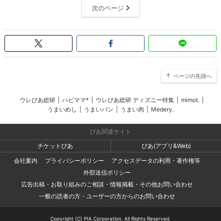
次のページ
ページの先頭へ
ウレぴあ総研
|
ハピママ*
|
ウレぴあ総研 ディズニー特集
|
mimot.
|
うまいめし
|
うまいパン
|
うまい肉
|
Medery.
ぴあ関連サイト
チケットぴあ
ぴあ(アプリ&Web)
会社案内
プライバシーポリシー
アクセスデータの利用・著作権等
外部送信ポリシー
広告出稿・お取り組みのご相談・情報掲載・その他お問い合わせ
一般の読者の方・ユーザーの方からのお問い合わせ
Copyright (C) PIA Corporation. All Rights Reserved.