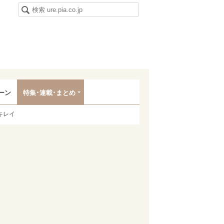
ーン
特集･連載･まとめ
キレイ