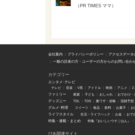
（
PR TIMES ママ
）
会社案内
プライバシーポリシー
アクセスデータ
一般の読者の方・ユーザーの方からのお問い合わ
カテゴリー
エンタメ･テレビ
テレビ
音楽
V系
アイドル
映画
アニメ
2
ファミリー
家庭
子ども
おしゃれ
おでかけ・
ディズニー
TDL
TDS
裏ワザ・攻略
混雑予想
グルメ･料理
スイーツ
食品
飲料
お菓子
お
ライフスタイル
生活・ライフハック
お金
おで
特集
・
連載
・
まとめ
特集『おいしいウチごはん』
ぴあ関連サイト