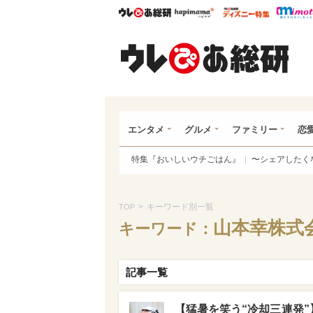
ウレぴあ総研
ハピママ*
ウレぴあ
ウレ
エンタメ
グルメ
ファミリー
恋
特集『おいしいウチごはん』
〜シェアしたく
>
キーワード別一覧
TOP
山本幸株式
キーワード：
記事一覧
【猛暑を笑う“冷却三連発”