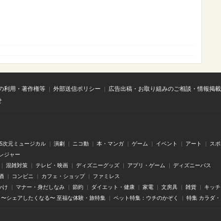
の利用・著作権等
外部送信ポリシー
広告出稿・お取り組みのご相談・情報掲載
せ
.5次元ミュージカル
演劇
ニコ動
本・マンガ
ゲーム
イベント
アート
スポ
レジャー
混雑対策
テレビ・映画
ディズニーグッズ
アプリ・ゲーム
ディズニーパス
酒
コンビニ
カフェ・ショップ
ファミレス
かけ
マナー・身だしなみ
節約
ダイエット・健康
家電
文房具
雑貨
キッチ
〜シェアしたくなる〜 至福な体験・旅特集
ペット特集：ウチのかぞく
特集 カラダ