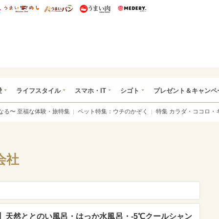
総研 ディズニー特集
mimot.
うまいめし
うまいパン
うまい肉
Medery.
ぴあ総研（うれぴあ）
愛
ライフスタイル
スマホ・IT
シゴト
プレゼント＆キャンペ
なる〜 至福な体験・旅特集
ペット特集：ウチのかぞく
特集 カラダ・ココロ・
会社
】天然ととのい風呂・はっか水風呂・-5℃クールシャン