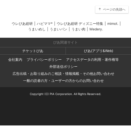
ページの先頭へ
ウレぴあ総研
|
ハピママ*
|
ウレぴあ総研 ディズニー特集
|
mimot.
|
うまいめし
|
うまいパン
|
うまい肉
|
Medery.
ぴあ関連サイト
チケットぴあ
ぴあ(アプリ&Web)
会社案内
プライバシーポリシー
アクセスデータの利用・著作権等
外部送信ポリシー
広告出稿・お取り組みのご相談・情報掲載・その他お問い合わせ
一般の読者の方・ユーザーの方からのお問い合わせ
Copyright (C) PIA Corporation. All Rights Reserved.