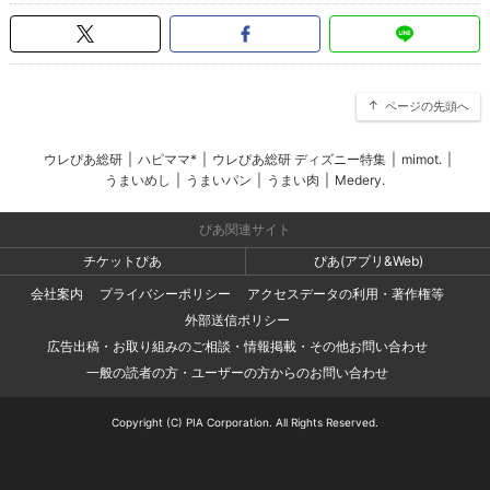
ページの先頭へ
ウレぴあ総研
|
ハピママ*
|
ウレぴあ総研 ディズニー特集
|
mimot.
|
うまいめし
|
うまいパン
|
うまい肉
|
Medery.
ぴあ関連サイト
チケットぴあ
ぴあ(アプリ&Web)
会社案内
プライバシーポリシー
アクセスデータの利用・著作権等
外部送信ポリシー
広告出稿・お取り組みのご相談・情報掲載・その他お問い合わせ
一般の読者の方・ユーザーの方からのお問い合わせ
Copyright (C) PIA Corporation. All Rights Reserved.