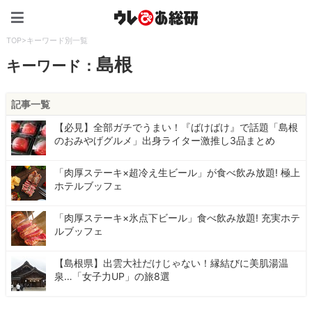
ウレぴあ総研（うれぴあ）
TOP
>
キーワード別一覧
島根
キーワード：
記事一覧
【必見】全部ガチでうまい！『ばけばけ』で話題「島根
のおみやげグルメ」出身ライター激推し3品まとめ
「肉厚ステーキ×超冷え生ビール」が食べ飲み放題! 極上
ホテルブッフェ
「肉厚ステーキ×氷点下ビール」食べ飲み放題! 充実ホテ
ルブッフェ
【島根県】出雲大社だけじゃない！縁結びに美肌湯温
泉…「女子力UP」の旅8選