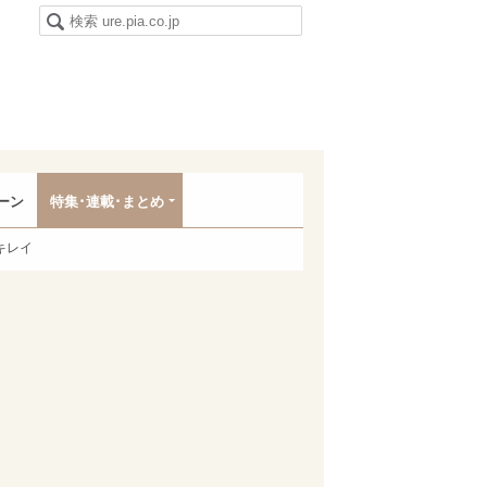
ーン
特集･連載･まとめ
キレイ