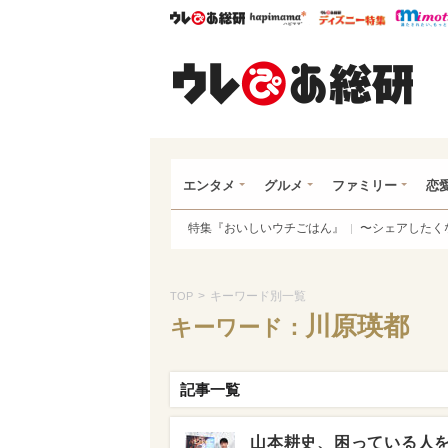
ウレぴあ総研
ハピママ*
ウレぴあ
ウレ
エンタメ
グルメ
ファミリー
恋
特集『おいしいウチごはん』
〜シェアしたく
>
キーワード別一覧
TOP
川原瑛都
キーワード：
記事一覧
山本耕史、困っている人を