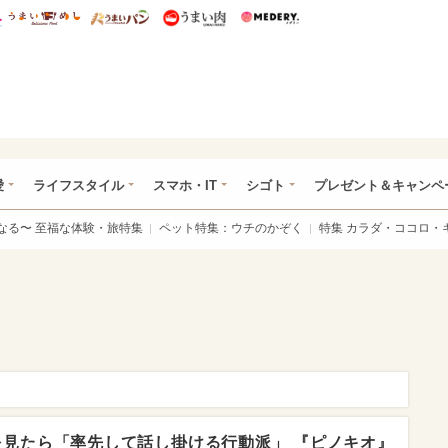
総研 ディズニー特集
mimot.
うまいめし
うまいパン
うまい肉
Medery.
ぴあ総研（うれぴあ）
愛
ライフスタイル
スマホ・IT
シゴト
プレゼント＆キャンペ
なる〜 至福な体験・旅特集
ペット特集：ウチのかぞく
特集 カラダ・ココロ・
見たら「率先して話し掛ける行動派」 『ピノキオ』