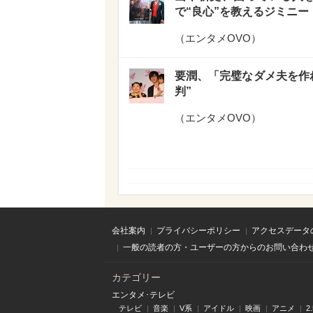
で“良心”を教えるジミニ
（
エンタメOVO
）
要潤、「完璧なダメ夫を作
判”
（
エンタメOVO
）
会社案内
プライバシーポリシー
アクセスデータ
一般の読者の方・ユーザーの方からのお問い合わ
カテゴリー
エンタメ･テレビ
テレビ
音楽
V系
アイドル
映画
アニメ
2