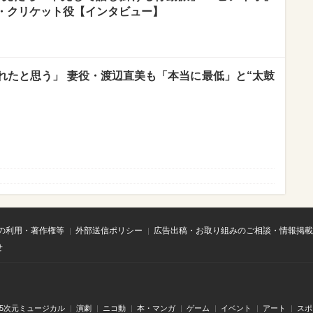
ー・クリケット役【インタビュー】
れたと思う」 妻役・渡辺直美も「本当に最低」と“太鼓
の利用・著作権等
外部送信ポリシー
広告出稿・お取り組みのご相談・情報掲載
せ
.5次元ミュージカル
演劇
ニコ動
本・マンガ
ゲーム
イベント
アート
スポ