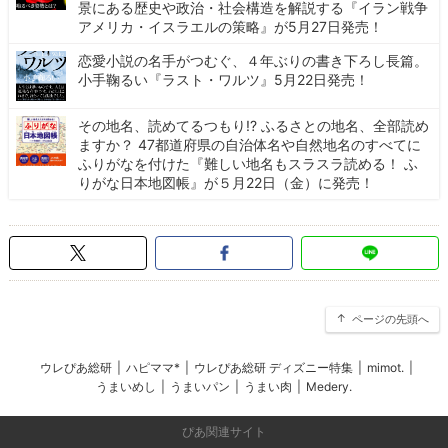
景にある歴史や政治・社会構造を解説する『イラン戦争
アメリカ・イスラエルの策略』が5月27日発売！
恋愛小説の名手がつむぐ、４年ぶりの書き下ろし長篇。
小手鞠るい『ラスト・ワルツ』5月22日発売！
その地名、読めてるつもり!? ふるさとの地名、全部読め
ますか？ 47都道府県の自治体名や自然地名のすべてに
ふりがなを付けた『難しい地名もスラスラ読める！ ふ
りがな日本地図帳』が５月22日（金）に発売！
ページの先頭へ
ウレぴあ総研
|
ハピママ*
|
ウレぴあ総研 ディズニー特集
|
mimot.
|
うまいめし
|
うまいパン
|
うまい肉
|
Medery.
ぴあ関連サイト