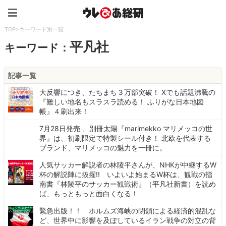
ウレぴあ総研（うれぴあ）
TOP
>
キーワード別一覧
平凡社
キーワード：
記事一覧
大反響につき、たちまち３万部突破！ Xでも話題沸騰の
『難しい地名もスラスラ読める！ ふりがな日本地図
帳』４刷出来！
7月28日発売 、別冊太陽『marimekko マリメッコの世
界』は、初刷限定で特製シール付き！ 北欧を代表する
ブランド、マリメッコの魅力を一冊に。
人気サッカー解説者の林陵平さんが、NHKが中継するW
杯の解説陣に抜擢!! いよいよ始まるW杯は、観戦の指
南書『林陵平のサッカー観戦術』（平凡社新書）を読め
ば、もっともっと面白くなる！
緊急出版！！ ホルムズ海峡の閉鎖による経済的混乱な
ど、世界中に影響を及ぼしているイラン戦争の対立の背