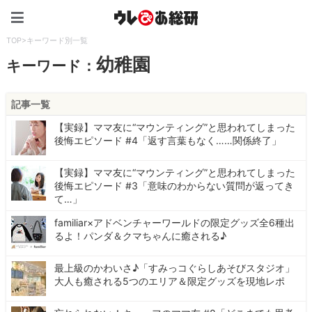
ウレぴあ総研（うれぴあ）
TOP
>
キーワード別一覧
幼稚園
キーワード：
記事一覧
【実録】ママ友に“マウンティング”と思われてしまった
後悔エピソード #4「返す言葉もなく……関係終了」
【実録】ママ友に“マウンティング”と思われてしまった
後悔エピソード #3「意味のわからない質問が返ってき
て…」
familiar×アドベンチャーワールドの限定グッズ全6種出
るよ！パンダ＆クマちゃんに癒される♪
最上級のかわいさ♪「すみっコぐらしあそびスタジオ」
大人も癒される5つのエリア＆限定グッズを現地レポ