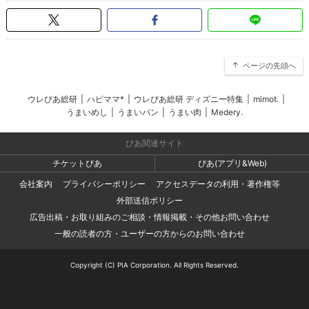
ページの先頭へ
ウレぴあ総研
|
ハピママ*
|
ウレぴあ総研 ディズニー特集
|
mimot.
|
うまいめし
|
うまいパン
|
うまい肉
|
Medery.
ぴあ関連サイト
チケットぴあ
ぴあ(アプリ&Web)
会社案内
プライバシーポリシー
アクセスデータの利用・著作権等
外部送信ポリシー
広告出稿・お取り組みのご相談・情報掲載・その他お問い合わせ
一般の読者の方・ユーザーの方からのお問い合わせ
Copyright (C) PIA Corporation. All Rights Reserved.