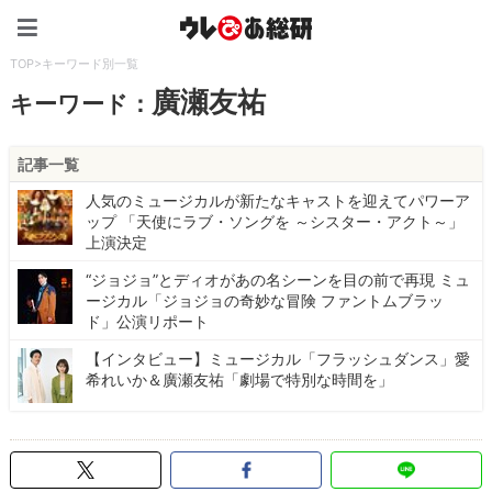
ウレぴあ総研（うれぴあ）
TOP
>
キーワード別一覧
廣瀬友祐
キーワード：
記事一覧
人気のミュージカルが新たなキャストを迎えてパワーア
ップ 「天使にラブ・ソングを ～シスター・アクト～」
上演決定
“ジョジョ”とディオがあの名シーンを目の前で再現 ミュ
ージカル「ジョジョの奇妙な冒険 ファントムブラッ
ド」公演リポート
【インタビュー】ミュージカル「フラッシュダンス」愛
希れいか＆廣瀬友祐「劇場で特別な時間を」