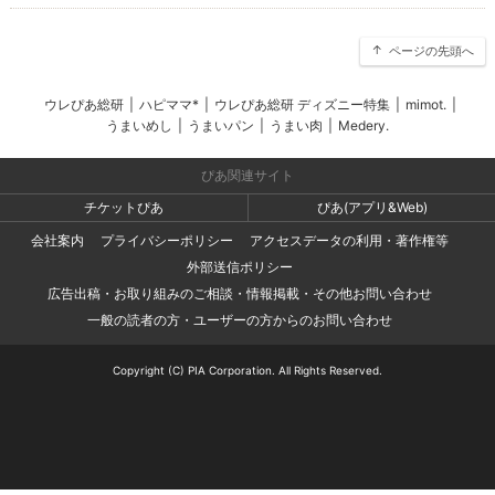
ページの先頭へ
ウレぴあ総研
|
ハピママ*
|
ウレぴあ総研 ディズニー特集
|
mimot.
|
うまいめし
|
うまいパン
|
うまい肉
|
Medery.
ぴあ関連サイト
チケットぴあ
ぴあ(アプリ&Web)
会社案内
プライバシーポリシー
アクセスデータの利用・著作権等
外部送信ポリシー
広告出稿・お取り組みのご相談・情報掲載・その他お問い合わせ
一般の読者の方・ユーザーの方からのお問い合わせ
Copyright (C) PIA Corporation. All Rights Reserved.