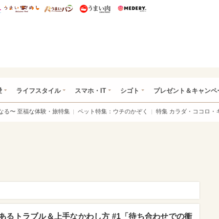
総研 ディズニー特集
mimot.
うまいめし
うまいパン
うまい肉
Medery.
ぴあ総研（うれぴあ）
愛
ライフスタイル
スマホ・IT
シゴト
プレゼント＆キャンペ
なる〜 至福な体験・旅特集
ペット特集：ウチのかぞく
特集 カラダ・ココロ・
あるトラブル＆上手なかわし方 #1「待ち合わせでの衝