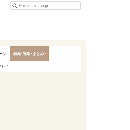
ーン
特集･連載･まとめ
キレイ