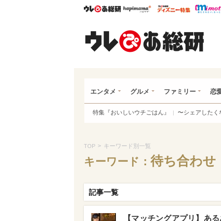
ウレぴあ総研
ハピママ*
ウレぴあ
ウレ
エンタメ
グルメ
ファミリー
恋
特集『おいしいウチごはん』
〜シェアしたく
>
キーワード別一覧
TOP
待ち合わせ
キーワード：
記事一覧
【マッチングアプリ】ある