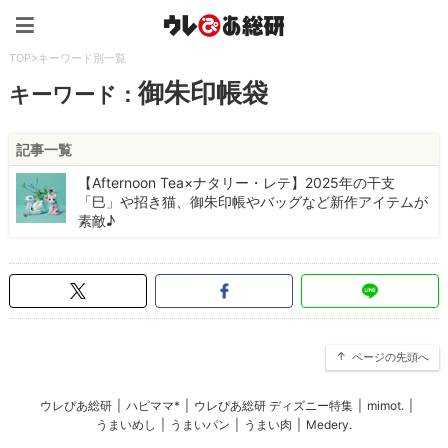
ウレぴあ総研（うれぴあ）
TOP
>
キーワード別一覧
御朱印帳袋
キーワード：
記事一覧
【Afternoon Tea×ナタリー・レテ】2025年の干支
「巳」や招き猫、御朱印帳やバッグなど新作アイテムが
素敵♪
ページの先頭へ
ウレぴあ総研
|
ハピママ*
|
ウレぴあ総研 ディズニー特集
|
mimot.
|
うまいめし
|
うまいパン
|
うまい肉
|
Medery.