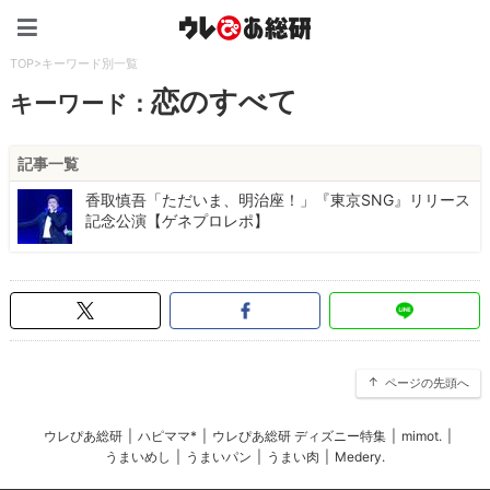
ウレぴあ総研（うれぴあ）
TOP
>
キーワード別一覧
恋のすべて
キーワード：
記事一覧
香取慎吾「ただいま、明治座！」『東京SNG』リリース
記念公演【ゲネプロレポ】
ページの先頭へ
ウレぴあ総研
|
ハピママ*
|
ウレぴあ総研 ディズニー特集
|
mimot.
|
うまいめし
|
うまいパン
|
うまい肉
|
Medery.