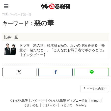
ウレぴあ総研（うれぴあ）
TOP
>
キーワード別一覧
惡の華
キーワード：
記事一覧
ドラマ「惡の華」鈴木福&あの、互いの印象を語る「熱
量が一緒だなと…」「こんなにお調子者でボケるとは」
【インタビュー】
ページの先頭へ
ウレぴあ総研
|
ハピママ*
|
ウレぴあ総研 ディズニー特集
|
mimot.
|
うまいめし
|
うまいパン
|
うまい肉
|
Medery.