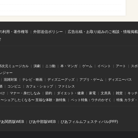
の利用・著作権等
外部送信ポリシー
広告出稿・お取り組みのご相談・情報掲載
せ
.5次元ミュージカル
演劇
ニコ動
本・マンガ
ゲーム
イベント
アート
スポ
レジャー
混雑対策
テレビ・映画
ディズニーグッズ
アプリ・ゲーム
ディズニーパス
酒
コンビニ
カフェ・ショップ
ファミレス
かけ
マナー・身だしなみ
節約
ダイエット・健康
家電
文房具
雑貨
キッチ
〜シェアしたくなる〜 至福な体験・旅特集
ペット特集：ウチのかぞく
特集 カラダ
ぴあ関⻄版WEB
ぴあ中部版WEB
ぴあフィルムフェスティバル(PFF)