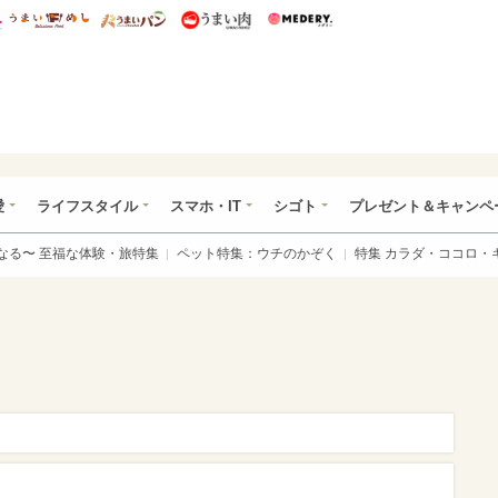
総研 ディズニー特集
mimot.
うまいめし
うまいパン
うまい肉
Medery.
ぴあ総研（うれぴあ）
愛
ライフスタイル
スマホ・IT
シゴト
プレゼント＆キャンペ
なる〜 至福な体験・旅特集
ペット特集：ウチのかぞく
特集 カラダ・ココロ・