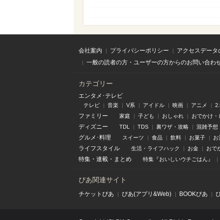
会社案内
プライバシーポリシー
アクセスデータ
一般の読者の方・ユーザーの方からのお問い合わ
カテゴリー
エンタメ･テレビ
テレビ
音楽
V系
アイドル
映画
アニメ
2
ファミリー
家庭
子ども
おしゃれ
おでかけ・
ディズニー
TDL
TDS
裏ワザ・攻略
混雑予想
グルメ･料理
スイーツ
食品
飲料
お菓子
お
ライフスタイル
生活・ライフハック
お金
おで
特集
・
連載
・
まとめ
特集『おいしいウチごはん』
ぴあ関連サイト
チケットぴあ
ぴあ(アプリ&Web)
BOOKぴあ