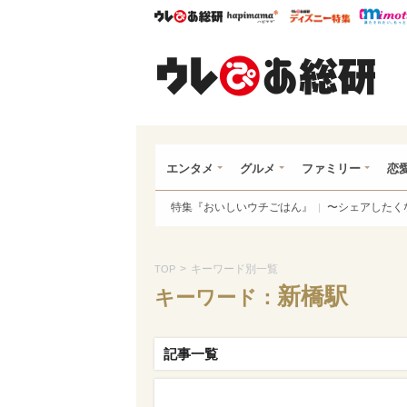
ウレぴあ総研
ハピママ*
ウレぴあ
ウレ
エンタメ
グルメ
ファミリー
恋
特集『おいしいウチごはん』
〜シェアしたく
>
キーワード別一覧
TOP
新橋駅
キーワード：
記事一覧