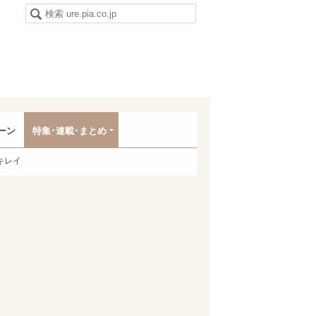
ーン
特集･連載･まとめ
キレイ