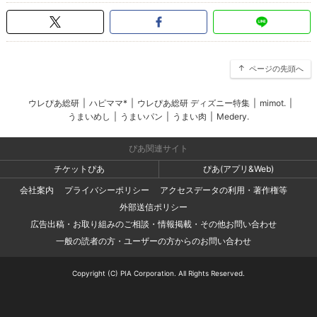
ページの先頭へ
ウレぴあ総研
|
ハピママ*
|
ウレぴあ総研 ディズニー特集
|
mimot.
|
うまいめし
|
うまいパン
|
うまい肉
|
Medery.
ぴあ関連サイト
チケットぴあ
ぴあ(アプリ&Web)
会社案内
プライバシーポリシー
アクセスデータの利用・著作権等
外部送信ポリシー
広告出稿・お取り組みのご相談・情報掲載・その他お問い合わせ
一般の読者の方・ユーザーの方からのお問い合わせ
Copyright (C) PIA Corporation. All Rights Reserved.