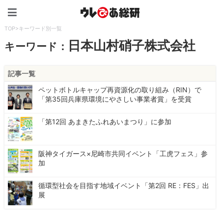
ウレぴあ総研（うれぴあ）
TOP
>
キーワード別一覧
日本山村硝子株式会社
キーワード：
記事一覧
ペットボトルキャップ再資源化の取り組み（RIN）で
「第35回兵庫県環境にやさしい事業者賞」を受賞
「第12回 あまきたふれあいまつり」に参加
阪神タイガース×尼崎市共同イベント「工虎フェス」参
加
循環型社会を目指す地域イベント「第2回 RE：FES」出
展