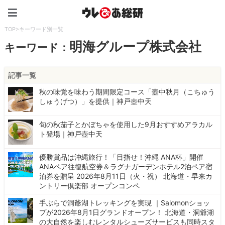
ウレぴあ総研（うれぴあ）
TOP
>
キーワード別一覧
明海グループ株式会社
キーワード：
記事一覧
秋の味覚を味わう期間限定コース「壺中秋月（こちゅう
しゅうげつ）」を提供｜神戸壺中天
旬の秋茄子とかぼちゃを使用した9月おすすめアラカル
ト登場｜神戸壺中天
優勝賞品は沖縄旅行！「目指せ！沖縄 ANA杯」開催
ANAペア往復航空券＆ラグナガーデンホテル2泊ペア宿
泊券を贈呈 2026年8月11日（火・祝） 北海道・早来カ
ントリー倶楽部 オープンコンペ
手ぶらで洞爺湖トレッキングを実現 ｜Salomonショッ
プが2026年8月1日グランドオープン！ 北海道・洞爺湖
の大自然を楽しむレンタルシューズサービスも同時スタ